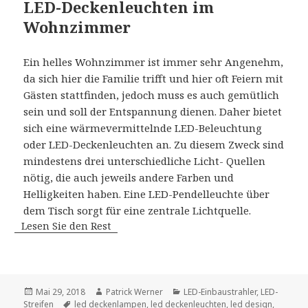
LED-Deckenleuchten im
Wohnzimmer
Ein helles Wohnzimmer ist immer sehr Angenehm,
da sich hier die Familie trifft und hier oft Feiern mit
Gästen stattfinden, jedoch muss es auch gemütlich
sein und soll der Entspannung dienen. Daher bietet
sich eine wärmevermittelnde LED-Beleuchtung
oder LED-Deckenleuchten an. Zu diesem Zweck sind
mindestens drei unterschiedliche Licht- Quellen
nötig, die auch jeweils andere Farben und
Helligkeiten haben. Eine LED-Pendelleuchte über
dem Tisch sorgt für eine zentrale Lichtquelle.
Lesen Sie den Rest
Veröffentlicht
Autor
Kategorien
Mai 29, 2018
Patrick Werner
LED-Einbaustrahler
,
LED-
am
Schlagwörter
Streifen
led deckenlampen
,
led deckenleuchten
,
led design
,